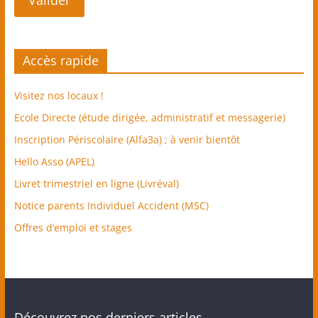
élémentaires)
–
Accès rapide
Visitez nos locaux !
Craponne
Ecole Directe (étude dirigée, administratif et messagerie)
Ecole
Inscription Périscolaire (Alfa3a) ; à venir bientôt
primaire
Hello Asso (APEL)
privée
Livret trimestriel en ligne (Livréval)
catholique
Notice parents Individuel Accident (MSC)
sous
contrat
Offres d’emploi et stages
d'association
avec
l'Etat
(
classes
Découvrez nos derniers articles