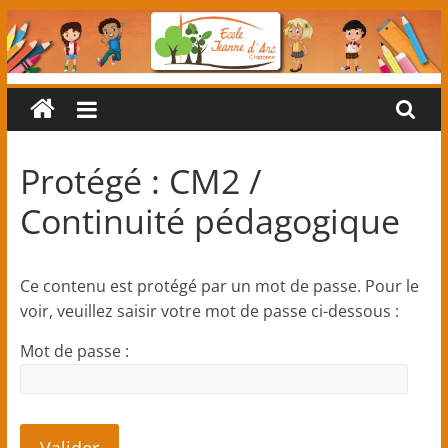
Passer
au
contenu
Ecole
primaire
Protégé : CM2 /
Jeanne
Continuité pédagogique
d'Arc
Ce contenu est protégé par un mot de passe. Pour le
(classes
voir, veuillez saisir votre mot de passe ci-dessous :
Mot de passe :
maternelles
et