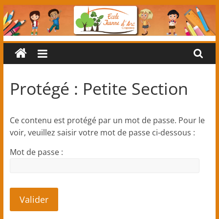
Passer
au
contenu
Ecole
primaire
Protégé : Petite Section
Jeanne
Ce contenu est protégé par un mot de passe. Pour le
d'Arc
voir, veuillez saisir votre mot de passe ci-dessous :
(classes
Mot de passe :
maternelles
et