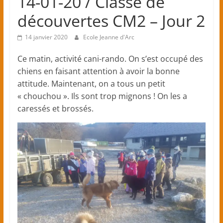
14-01-20 / Classe de
élémentaires)
découvertes CM2 – Jour 2
14 janvier 2020
Ecole Jeanne d'Arc
–
Ce matin, activité cani-rando. On s’est occupé des
Craponne
chiens en faisant attention à avoir la bonne
attitude. Maintenant, on a tous un petit
« chouchou ». Ils sont trop mignons ! On les a
Ecole
caressés et brossés.
primaire
privée
catholique
sous
contrat
d'association
avec
l'Etat
(
classes