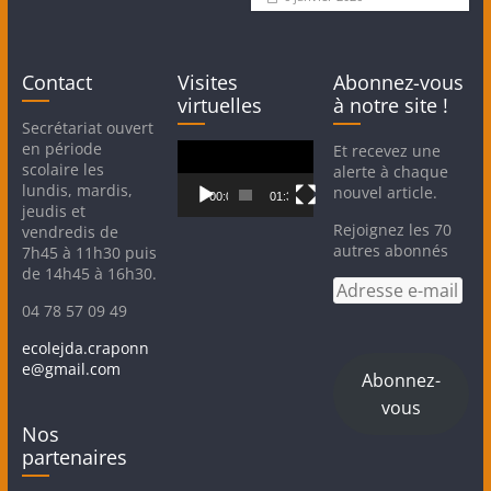
r
r
p
p
a
a
r
r
t
t
a
a
Contact
Visites
Abonnez-vous
g
g
e
e
virtuelles
à notre site !
r
r
s
s
Secrétariat ouvert
u
u
r
r
en période
Lecteur
Et recevez une
T
F
scolaire les
vidéo
alerte à chaque
w
a
i
c
lundis, mardis,
nouvel article.
t
e
00:00
01:32
jeudis et
t
b
e
o
Rejoignez les 70
vendredis de
r
o
autres abonnés
(
k
7h45 à 11h30 puis
o
(
de 14h45 à 16h30.
u
o
Adresse
v
u
r
v
e-
04 78 57 09 49
e
r
mail
d
e
a
d
ecolejda.craponn
n
a
e@gmail.com
s
n
Abonnez-
u
s
n
u
vous
e
n
n
e
Nos
o
n
u
o
partenaires
v
u
e
v
l
e