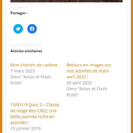
Partager :
C
C
l
l
i
i
q
q
u
u
e
e
z
z
Articles similaires
p
p
o
o
u
u
r
r
Mon chemin de carême
Retours en images sur
p
p
7 mars 2023
a
a
nos activités de mars-
r
r
Dans "Actus et Flash
avril 2022 !
t
t
a
a
école"
20 avril 2022
g
g
e
e
Dans "Actus et Flash
r
r
école"
s
s
u
u
r
r
15/01/19 [Jour 2 – Classe
T
F
w
a
de neige des CM2] Une
i
c
belle journée riche en
t
e
t
b
activités !
e
o
r
o
15 janvier 2019
(
k