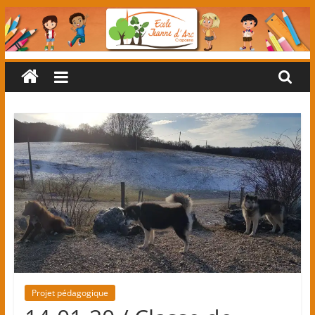
Passer
au
contenu
Ecole
primaire
Jeanne
d'Arc
(classes
maternelles
Projet pédagogique
et