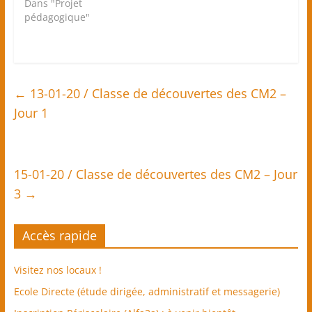
Dans "Projet
o
(
u
o
pédagogique"
v
u
r
v
e
r
d
e
a
d
n
a
s
n
u
s
n
u
←
13-01-20 / Classe de découvertes des CM2 –
e
n
n
e
Jour 1
o
n
u
o
v
u
e
v
l
e
l
l
e
l
f
e
15-01-20 / Classe de découvertes des CM2 – Jour
e
f
n
e
3
→
ê
n
t
ê
r
t
e
r
)
e
Accès rapide
)
Visitez nos locaux !
Ecole Directe (étude dirigée, administratif et messagerie)