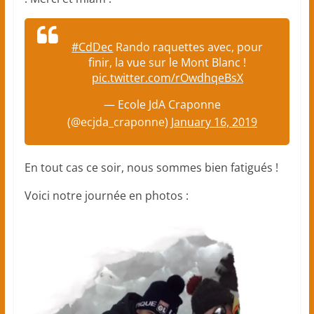
#CdDec
Rando raquettes avec, pour
finir, la vue sur le Mont Blanc !
pic.twitter.com/rOwdhqeBsX
— Ecole JdA Craponne
(@ecjda_craponne)
January 16, 2019
En tout cas ce soir, nous sommes bien fatigués !
Voici notre journée en photos :