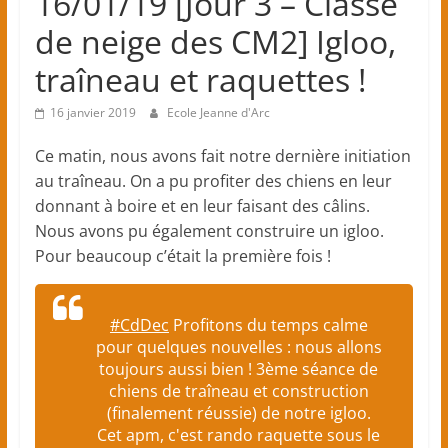
16/01/19 [Jour 3 – Classe
élémentaires)
de neige des CM2] Igloo,
traîneau et raquettes !
–
16 janvier 2019
Ecole Jeanne d'Arc
Craponne
Ce matin, nous avons fait notre dernière initiation
au traîneau. On a pu profiter des chiens en leur
Ecole
donnant à boire et en leur faisant des câlins.
primaire
Nous avons pu également construire un igloo.
privée
Pour beaucoup c’était la première fois !
catholique
sous
contrat
#CdDec
Profitons du temps calme
d'association
pour quelques nouvelles : nous allons
avec
toujours aussi bien ! 3ème séance de
l'Etat
chiens de traîneau et construction
(
(finalement réussie) de notre igloo.
Cet apm, c'est rando raquette sous le
classes