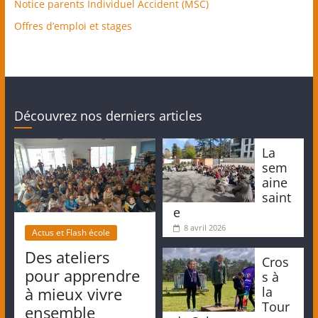
Notice parents Individuel Accident (MSC)
Offres d’emploi et stages
Découvrez nos derniers articles
La
sem
aine
saint
e
8 avril 2026
Actus et Flash école
Des ateliers
Cros
pour apprendre
s à
la
à mieux vivre
Tour
ensemble