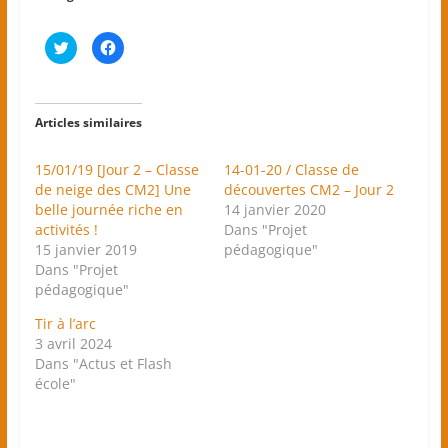
C
C
l
l
i
i
q
q
u
u
e
e
z
z
Articles similaires
p
p
o
o
u
u
r
r
15/01/19 [Jour 2 – Classe
14-01-20 / Classe de
p
p
de neige des CM2] Une
a
a
découvertes CM2 – Jour 2
r
r
belle journée riche en
14 janvier 2020
t
t
a
a
activités !
Dans "Projet
g
g
15 janvier 2019
e
e
pédagogique"
r
r
Dans "Projet
s
s
u
u
pédagogique"
r
r
T
F
w
a
Tir à l’arc
i
c
3 avril 2024
t
e
t
b
Dans "Actus et Flash
e
o
r
o
école"
(
k
o
(
u
o
v
u
r
v