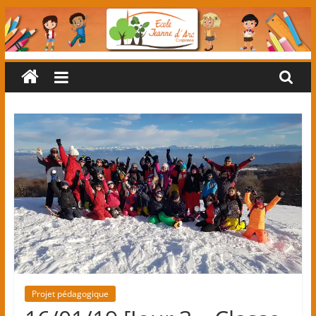
Passer
au
contenu
Ecole
primaire
Jeanne
d'Arc
(classes
maternelles
Projet pédagogique
et