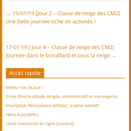
e
r
d
e
a
d
n
a
←
15/01/19 [Jour 2 – Classe de neige des CM2]
s
n
u
s
Une belle journée riche en activités !
n
u
e
n
n
e
o
n
u
o
v
u
e
v
17-01-19 [ Jour 4 – Classe de neige des CM2]
l
e
l
l
e
l
Journée dans le brouillard et sous la neige
→
f
e
e
f
n
e
ê
n
t
ê
Accès rapide
r
t
e
r
)
e
)
Visitez nos locaux !
Ecole Directe (étude dirigée, administratif et messagerie)
Inscription Périscolaire (Alfa3a) ; à venir bientôt
Hello Asso (APEL)
Livret trimestriel en ligne (Livréval)