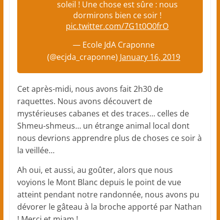
soleil ! Une chose est sûre : nous
maternelles
dormirons bien ce soir !
et
pic.twitter.com/7G1t0O0frO
élémentaires)
— Ecole JdA Craponne
(@ecjda_craponne)
January 16, 2019
Cet après-midi, nous avons fait 2h30 de
raquettes. Nous avons découvert de
mystérieuses cabanes et des traces… celles de
Shmeu-shmeus… un étrange animal local dont
nous devrions apprendre plus de choses ce soir à
la veillée…
Ah oui, et aussi, au goûter, alors que nous
voyions le Mont Blanc depuis le point de vue
atteint pendant notre randonnée, nous avons pu
dévorer le gâteau à la broche apporté par Nathan
! Merci et miam !