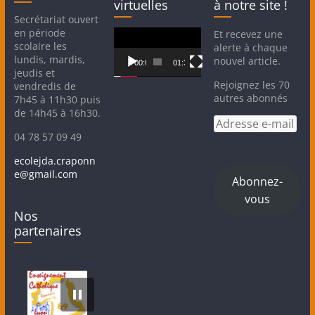
virtuelles
à notre site !
r
r
s
s
Secrétariat ouvert
u
u
r
r
en période
Lecteur
Et recevez une
T
F
scolaire les
vidéo
alerte à chaque
w
a
i
c
lundis, mardis,
nouvel article.
t
e
00:00
01:32
jeudis et
t
b
e
o
Rejoignez les 70
vendredis de
r
o
autres abonnés
(
k
7h45 à 11h30 puis
o
(
de 14h45 à 16h30.
u
o
Adresse
v
u
r
v
e-
04 78 57 09 49
e
r
mail
d
e
a
d
ecolejda.craponn
n
a
e@gmail.com
s
n
Abonnez-
u
s
n
u
vous
e
n
n
e
Nos
o
n
u
o
partenaires
v
u
e
v
l
e
l
l
e
l
f
e
e
f
n
e
ê
n
t
ê