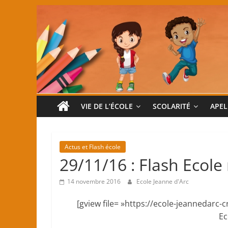
Passer
au
contenu
Ecole
VIE DE L’ÉCOLE
SCOLARITÉ
APEL
primaire
Actus et Flash école
Jeanne
29/11/16 : Flash Ecole
d'Arc
14 novembre 2016
Ecole Jeanne d'Arc
[gview file= »https://ecole-jeannedarc
(classes
Ec