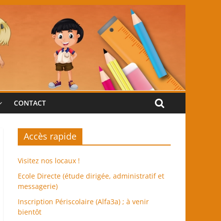
CONTACT
Accès rapide
Visitez nos locaux !
Ecole Directe (étude dirigée, administratif et
messagerie)
Inscription Périscolaire (Alfa3a) ; à venir
bientôt