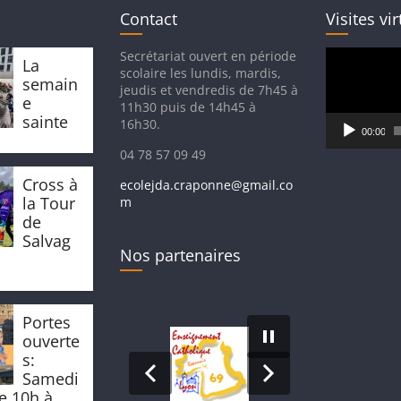
Contact
Visites vir
Lecteur
Secrétariat ouvert en période
La
vidéo
scolaire les lundis, mardis,
semain
jeudis et vendredis de 7h45 à
e
11h30 puis de 14h45 à
sainte
16h30.
00:00
04 78 57 09 49
Cross à
ecolejda.craponne@gmail.co
la Tour
m
de
Salvag
Nos partenaires
Portes
ouverte
s:
Samedi
de 10h à