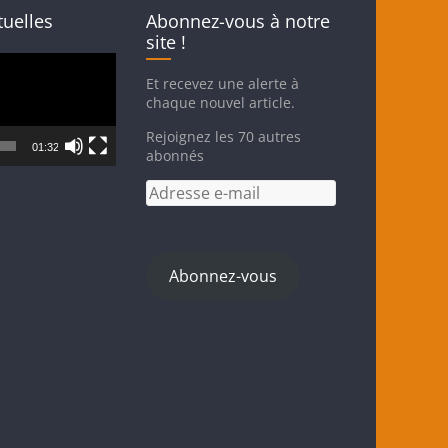
tuelles
Abonnez-vous à notre
site !
Et recevez une alerte à
chaque nouvel article.
Rejoignez les 70 autres
01:32
abonnés
Adresse
e-
mail
Abonnez-vous