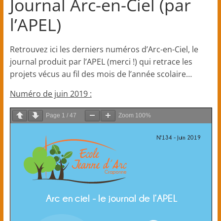
Journal Arc-en-Ciel (par
élémentaires)
l’APEL)
–
Retrouvez ici les derniers numéros d’Arc-en-Ciel, le
journal produit par l’APEL (merci !) qui retrace les
Craponne
projets vécus au fil des mois de l’année scolaire…
Numéro de juin 2019 :
Ecole
primaire
Page
1
/
47
Zoom
100%
privée
catholique
sous
contrat
d'association
avec
l'Etat
(
classes