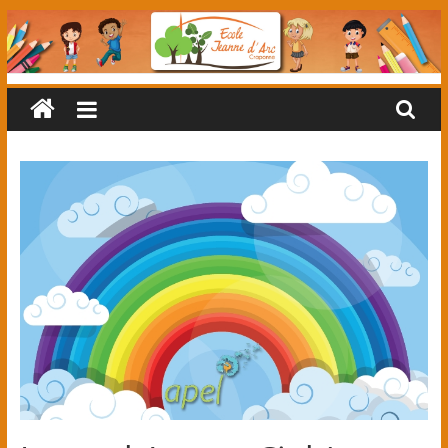
Passer
au
contenu
Ecole
primaire
Jeanne
d'Arc
(classes
maternelles
et