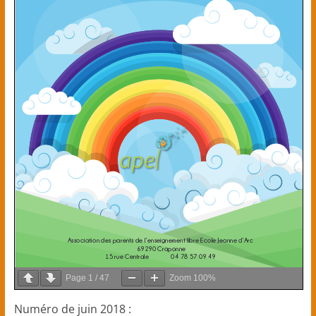
maternelles
et
élémentaires)
Page
1
/
47
Zoom
100%
Numéro de juin 2018 :