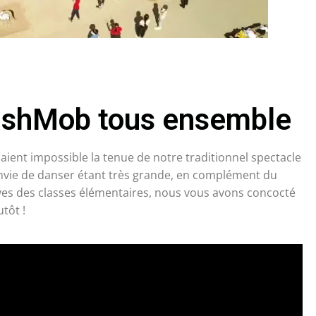
lashMob tous ensemble
daient impossible la tenue de notre traditionnel spectacle
envie de danser étant très grande, en complément du
èves des classes élémentaires, nous vous avons concocté
tôt !