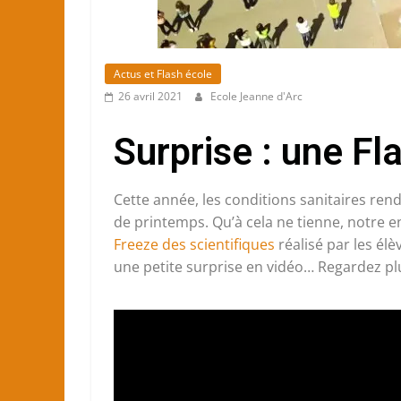
Actus et Flash école
26 avril 2021
Ecole Jeanne d'Arc
Surprise : une F
Cette année, les conditions sanitaires ren
de printemps. Qu’à cela ne tienne, notre 
Freeze des scientifiques
réalisé par les él
une petite surprise en vidéo… Regardez plu