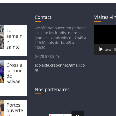
Contact
Visites vir
Lecteur
Secrétariat ouvert en période
La
vidéo
scolaire les lundis, mardis,
semain
jeudis et vendredis de 7h45 à
e
11h30 puis de 14h45 à
sainte
16h30.
00:00
04 78 57 09 49
Cross à
ecolejda.craponne@gmail.co
la Tour
m
de
Salvag
Nos partenaires
Portes
ouverte
s: